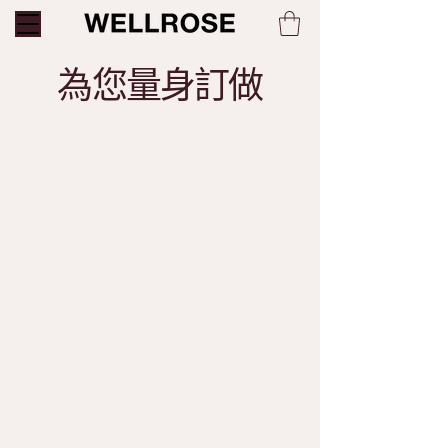
為您量身訂做
我們提供能量療癒和芳香療法的預約，
專注於提升和平衡您的身體、情感、心
理和能量健康。
目前在上海、台北和東京提供面對面的
預約。