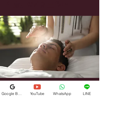
什麼是脊椎能量學™？
力。
脊椎能量學™是一種溫和的整體實踐，
Google Business Profile
YouTube
WhatsApp
LINE
與您身體的能量和神經系統合作，以支
持深層的療癒和轉變。通過輕觸——有
時甚至不觸碰——我們調整脊椎和我們
的能量場，將注意力集中在緊張儲存的
地方。通過啟動身體自身的智慧，舊有
的壓力、情緒和創傷可以自然釋放，為