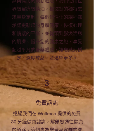
無與倫比的煥新體驗，我們使用世
界級醫療級精油，根據您的獨特需
求量身定制。每個個性化的課程都
承諾更新您的身體健康，恢復心理
和情感的平衡，並從頭到腳煥活您
的肌膚。提升您的健康之旅，享受
超越平凡的奢華體驗，讓您感到穩
定、深度放鬆，並渴望更多。
3
免費諮詢
透過我們在 Wellrose 提供的免費
30 分鐘健康諮詢，解鎖您通往健康
的道路。這個專為您量身定制的會