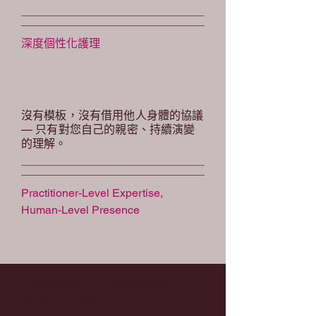
深度個性化護理
沒有模板，沒有借用他人身體的協議
— 只有對您自己的親密、持續演變
的理解。
Practitioner-Level Expertise,
Human-Level Presence
凱特擁有多年跨多種療癒學科的臨床
「醫學的未來將是頻率的醫學。」 -
深度，以及在每一個療程中讓您感受
阿爾伯特·愛因斯坦
到自己是世界上唯一的人的罕見能