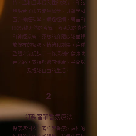
特、溫和且非侵入性的療法，和諧
地融合了東方能量醫學、身體學和
西方神經科學。通過輕觸、聲音和
100%純天然的香氣，激活您的脊椎
和神經系統，讓您的身體放鬆並釋
放儲存的緊張、情緒和創傷。這種
整體方法促進了一條深刻的健康改
善之路，支持您邁向健康、平衡以
及輕鬆自由的生活。
2
訂製奢華香氛療法
探索您個人化奢華芳香療法課程的