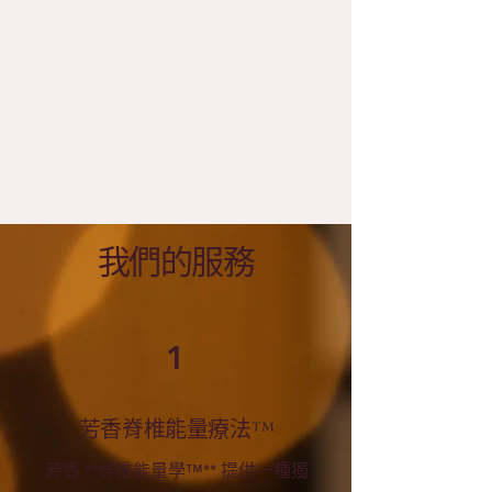
我們的服務
1
芳香脊椎能量療法™
芳香 **脊椎能量學™** 提供一種獨