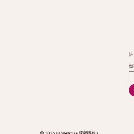
註
電
© 2026 由 Wellrose 版權所有。