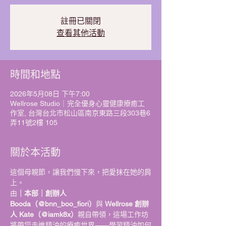
註冊已關閉
查看其他活動
時間和地點
2026年5月08日 下午7:00
Wellrose Studio｜完全優身心靈健康療癒工
作室, 台灣台北市松山區南京東路三段303巷6
弄11號2樓 105
關於本活動
這個母親節，讓我們慢下來，把愛抹在她的肩
上。
由
｜本部｜創辦人 
Booda（@bnn_boo_fiori）
與 
Wellrose 創辦
人 Kate（@iamk8x）
親自帶領，這場工作坊
將帶您走進精油的療癒世界——學習精油如何