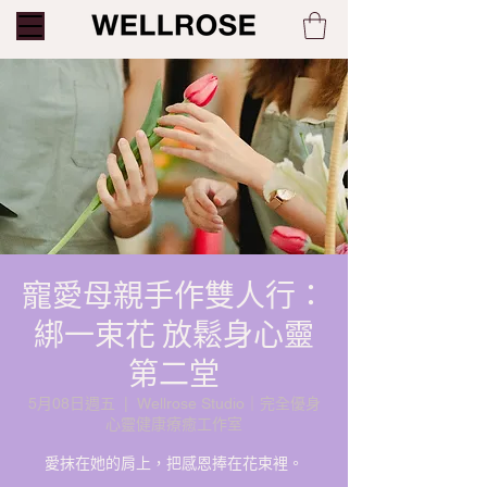
寵愛母親手作雙人行：
綁一束花 放鬆身心靈
第二堂
5月08日週五
  |  
Wellrose Studio｜完全優身
心靈健康療癒工作室
愛抹在她的肩上，把感恩捧在花束裡。